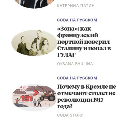
КАТЕРИНА ПАТИН
CODA НА РУССКОМ
«Зона»: как
французский
портной поверил
Сталину и попал в
ГУЛАГ
OKSANA BAULINA
CODA НА РУССКОМ
Почему в Кремле не
отмечают столетие
революции 1917
года?
CODA STORY