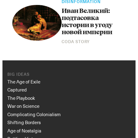
DISINFORMATION
Иван Великий:
подтасовка
истории в угоду
новой империи
CODA STORY
Instagram
X
Facebook
YouTube
BIG IDEAS
The Age of Exile
Captured
The Playbook
War on Science
Complicating Colonialism
Shifting Borders
Age of Nostalgia