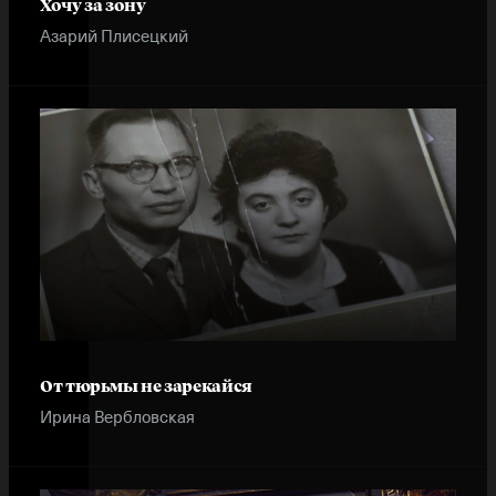
Хочу за зону
Азарий Плисецкий
Instagram
X
Facebook
YouTube
От тюрьмы не зарекайся
Ирина Вербловская