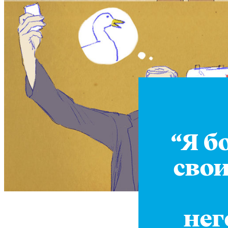
“Я б
свои
нег