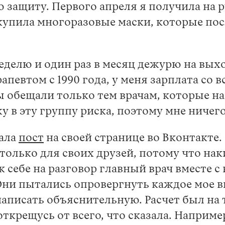
 защиту. Первого апреля я получила на 
а купила многоразовые маски, которые по
неделю и один раз в месяц дежурю на вых
апевтом с 1990 года, у меня зарплата со
 обещали только тем врачам, которые н
у в эту группу риска, поэтому мне ничег
сала
пост
на своей странице во Вконтакте.
только для своих друзей, потому что нак
к себе на разговор главный врач вместе 
ни пытались опровергнуть каждое мое вы
написать объяснительную. Расчет был на 
открещусь от всего, что сказала. Наприм