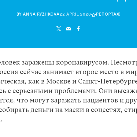
22
BY
ANNA RYZHKOVA
22 APRIL 2020
РЕПОРТАЖ
SEPTEMBER
2021
еловек заражены коронавирусом. Несмотр
оссия сейчас занимает второе место в ми
ическая, как в Москве и Санкт-Петербур
ись с серьезными проблемами. Они выез
тся, что могут заражать пациентов и др
обирать деньги на маски в соцсетях, сти
м.