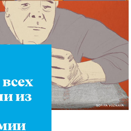
Instagram
X
Facebook
YouTube
 всех
чи из
SOFIYA VOZNAYA
емии