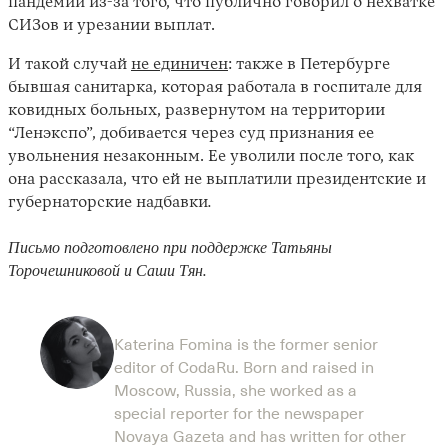
пандемии из-за того, что публично говорил о нехватке
СИЗов и урезании выплат.
И такой случай
не единичен
: также в Петербурге
бывшая санитарка, которая работала в госпитале для
ковидных больных, развернутом на территории
“Ленэкспо”, добивается через суд признания ее
увольнения незаконным. Ее уволили после того, как
она рассказала, что ей не выплатили президентские и
губернаторские надбавки
.
Письмо подготовлено при поддержке Татьяны
Торочешниковой и Саши Тян.
Katerina Fomina is the former senior
editor of CodaRu. Born and raised in
Moscow, Russia, she worked as a
special reporter for the newspaper
Novaya Gazeta and has written for other