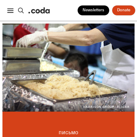
Newsletters
Donate
HARRISON GROUP/ FLICKR
ПИСЬМО