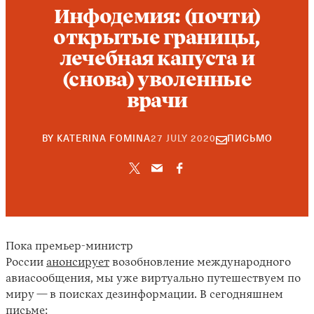
Инфодемия: (почти)
открытые границы,
лечебная капуста и
(снова) уволенные
врачи
22
BY
KATERINA FOMINA
27 JULY 2020
ПИСЬМО
SEPTEMBER
2021
Пока премьер-министр
России
анонсирует
возобновление международного
авиасообщения, мы уже виртуально путешествуем по
миру
—
в поисках дезинформации. В сегодняшнем
письме: