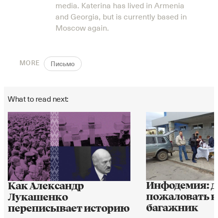
media. Katerina has lived in Armenia
and Georgia, but is currently based in
Moscow again.
MORE
Письмо
What to read next:
Инфодемия: д
Как Александр
пожаловать в
Лукашенко
багажник
переписывает историю