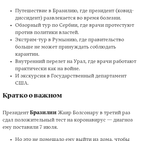
Путешествие в Бразилию, где президент (ковид-
диссидент) развлекается во время болезни.
Обзорный тур по Сербии, где врачи протестуют
против политики властей.
Экстрим-тур в Румынию, где правительство
больше не может принуждать соблюдать
карантин.
Внутренний перелет на Урал, где врачи работают
Instagram
X
Facebook
YouTube
практически как на войне.
И экскурсия в Государственный департамент
США.
Кратко о важном
Президент
Бразилии
Жаир Болсонару в третий раз
сдал положительный тест на коронавирус — диагноз
ему поставили 7 июля.
Но это
не помешало
ему выйти из дома, чтобы