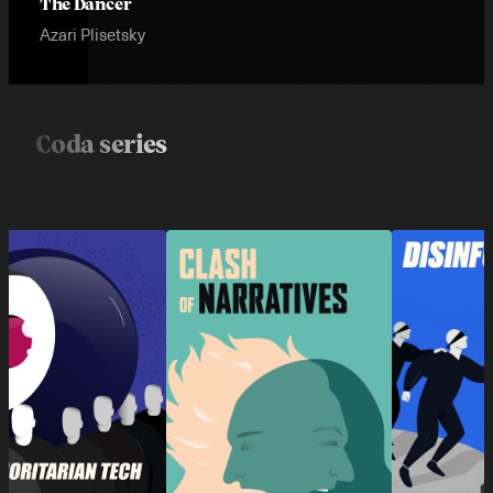
The Dancer
Azari Plisetsky
Coda series