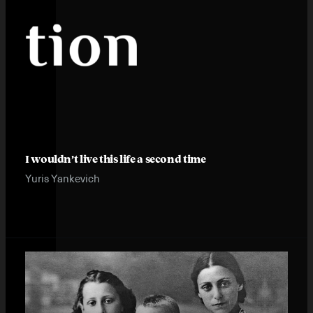
I wouldn’t live this life a second time
Yuris Yankevich