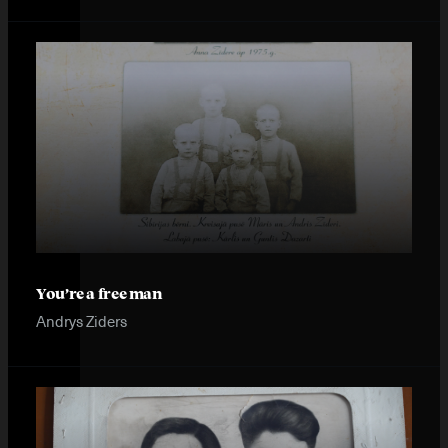
You’re a free man
Andrys Ziders