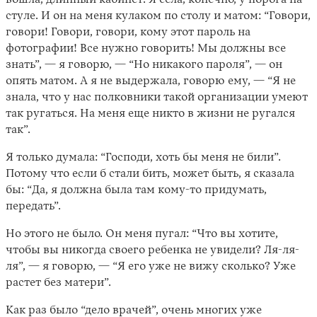
вошла, длинный кабинет. Я села, конечно, у порога на
стуле. И он на меня кулаком по столу и матом: “Говори,
говори! Говори, говори, кому этот пароль на
фотографии! Все нужно говорить! Мы должны все
знать”, — я говорю, — “Но никакого пароля”, — он
опять матом. А я не выдержала, говорю ему, — “Я не
знала, что у нас полковники такой организации умеют
так ругаться. На меня еще никто в жизни не ругался
так”.
Я только думала: “Господи, хоть бы меня не били”.
Потому что если б стали бить, может быть, я сказала
бы: “Да, я должна была там кому-то придумать,
передать”.
Но этого не было. Он меня пугал: “Что вы хотите,
чтобы вы никогда своего ребенка не увидели? Ля-ля-
ля”, — я говорю, — “Я его уже не вижу сколько? Уже
растет без матери”.
Как раз было “дело врачей”, очень многих уже