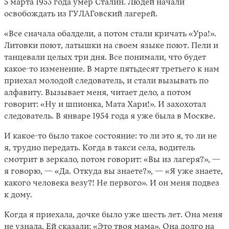
5 марта 1953 года умер Сталин. Людей начали
освобождать из ГУЛАГовский лагерей.
«Все сначала обалдели, а потом стали кричать «Ура!».
Литовки поют, латышки на своем языке поют. Пели и
танцевали целых три дня. Все понимали, что будет
какое-то изменение. В марте пятьдесят третьего к нам
приехал молодой следователь, и стали вызывать по
алфавиту. Вызывает меня, читает дело, а потом
говорит: «Ну и шпионка, Мата Хари!». И захохотал
следователь. В январе 1954 года я уже была в Москве.
И какое-то было такое состояние: то ли это я, то ли не
я, трудно передать. Когда в такси села, водитель
смотрит в зеркало, потом говорит: «Вы из лагеря?», —
я говорю, — «Да. Откуда вы знаете?», — «Я уже знаете,
какого человека везу?! Не первого». И он меня подвез
к дому.
Когда я приехала, дочке было уже шесть лет. Она меня
не узнала. Ей сказали: «Это твоя мама». Она долго на