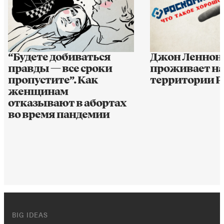
“Будете добиваться
Джон Леннон 
правды — все сроки
проживает на
пропустите”. Как
территории 
женщинам
отказывают в абортах
во время пандемии
BIG IDEAS