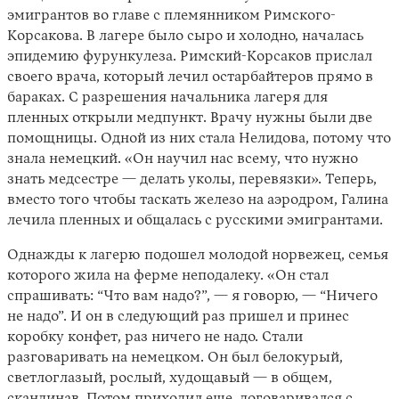
эмигрантов во главе с племянником Римского-
Корсакова. В лагере было сыро и холодно, началась
эпидемию фурункулеза. Римский-Корсаков прислал
своего врача, который лечил остарбайтеров прямо в
бараках. С разрешения начальника лагеря для
пленных открыли медпункт. Врачу нужны были две
помощницы. Одной из них стала Нелидова, потому что
знала немецкий. «Он научил нас всему, что нужно
знать медсестре — делать уколы, перевязки». Теперь,
вместо того чтобы таскать железо на аэродром, Галина
лечила пленных и общалась с русскими эмигрантами.
Однажды к лагерю подошел молодой норвежец, семья
которого жила на ферме неподалеку. «Он стал
спрашивать: “Что вам надо?”, — я говорю, — “Ничего
не надо”. И он в следующий раз пришел и принес
коробку конфет, раз ничего не надо. Стали
разговаривать на немецком. Он был белокурый,
светлоглазый, рослый, худощавый — в общем,