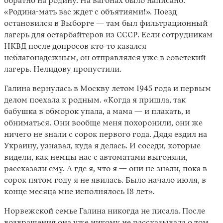
обратно на родину. На вагонах было написано:
«Родина-мать вас ждет с объятиями!». Поезд
остановился в Выборге — там был фильтрационный
лагерь для остарбайтеров из СССР. Если сотрудникам
НКВД после допросов кто-то казался
неблагонадежным, он отправлялся уже в советский
лагерь. Нелидову пропустили.
Галина вернулась в Москву летом 1945 года и первым
делом поехала к родным. «Когда я пришла, так
бабушка в обморок упала, а мама — и плакать, и
обниматься. Они вообще меня похоронили, они же
ничего не знали с сорок первого года. Дядя ездил на
Украину, узнавал, куда я делась. И соседи, которые
видели, как немцы нас с автоматами выгоняли,
рассказали ему. А где я, что я — они не знали, пока в
сорок пятом году я не явилась. Было начало июля, в
конце месяца мне исполнялось 18 лет».
Норвежской семье Галина никогда не писала. После