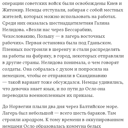
операции советских войск были освобождены Киев и
Житомир. Немцы отступали, забирая с собой местных
жителей, которых можно использовать на работах.
Среди них оказалась шестнадцатилетняя Галина
Нелидова. «Везли нас через Бессарабию,
Чехословакию, Польшу — в лагерь восточных
рабочих». Первая остановка была под Гданьском.
Пленных построили в шеренгу и стали распределять
на работы на фабрику, в город, некоторых отправляли
в другие страны. Нелидова понимала, о чем говорят
солдаты. Она собралась с духом и попросила на
немецком, чтобы ее отправили в Скандинавию
— такой вариант тоже обсуждался. Немцы удивились,
что девочка знает язык, и по пути до Осло она
переводила военнопленным их приказы.
До Норвегии плыли два дня через Балтийское море.
Лагерь был небольшой — всего шесть бараков. Там
строили аэродром. К тому времени в оккупированном
немцами Осло образовалась коммуна белых