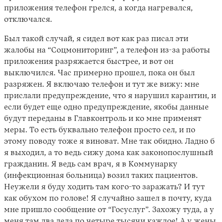
приложения телефон грелся, а когда нагревался,
отключался.
Был такой случай, я сидел вот как раз писал эти
жалобы на “Соцмониторинг”, а телефон из-за работы
приложения разряжается быстрее, и вот он
выключился. Час примерно прошел, пока он был
разряжен. Я включаю телефон и тут же вижу: мне
прислали предупреждение, что я нарушил карантин, и
если будет еще одно предупреждение, якобы данные
будут переданы в Главконтроль и ко мне применят
меры. То есть буквально телефон просто сел, и по
этому поводу тоже я виноват. Мне так обидно. Ладно б
я выходил, а то ведь сижу дома как законопослушный
гражданин. Я ведь сам врач, я в Коммунарку
(инфекционная больница) возил таких пациентов.
Неужели я буду ходить там кого-то заражать? И тут
как обухом по голове! Я случайно зашел в почту, куда
мне пришло сообщение от “Госуслуг”. Захожу туда, а у
меня там два дела по четыре тысячи каждое! А у жены