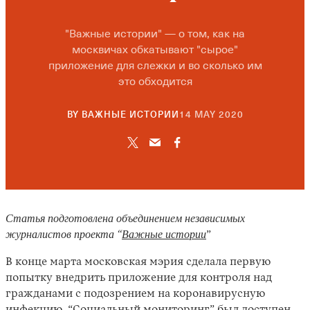
"Важные истории" — о том, как на
москвичах обкатывают "сырое"
приложение для слежки и во сколько им
это обходится
22
BY
ВАЖНЫЕ ИСТОРИИ
14 MAY 2020
SEPTEMBER
2021
Статья подготовлена объединением независимых
журналистов проекта “
Важные истории
”
В конце марта московская мэрия сделала первую
попытку внедрить приложение для контроля над
гражданами с подозрением на коронавирусную