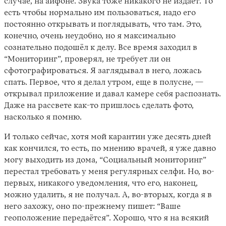
случае, на айфоне. Звука тоже никакого не издает. То
есть чтобы нормально им пользоваться, надо его
постоянно открывать и поглядывать, что там. Это,
конечно, очень неудобно, но я максимально
сознательно подошёл к делу. Все время заходил в
“Мониторинг”, проверял, не требует ли он
сфотографироваться. Я заглядывал в него, ложась
спать. Первое, что я делал утром, еще в полусне, —
открывал приложение и давал камере себя распознать.
Даже на рассвете как-то пришлось сделать фото,
насколько я помню.
И только сейчас, хотя мой карантин уже десять дней
как кончился, то есть, по мнению врачей, я уже давно
могу выходить из дома, “Социальный мониторинг”
перестал требовать у меня регулярных селфи. Но, во-
первых, никакого уведомления, что его, наконец,
можно удалить, я не получал. А, во-вторых, когда я в
него захожу, оно по-прежнему пишет: “Ваше
геоположение передаётся”. Хорошо, что я на всякий