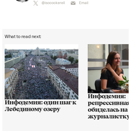
@isocockerell
Email
What to read next:
Инфодемия:
Инфодемия: один шаг к
репрессивна
Лебединому озеру
обиделась на
журналистку