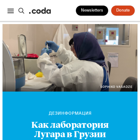
Newsletters
Donate
SOPHIKO VASADZE
ДЕЗИНФОРМАЦИЯ
Как лаборатория
Лугара в Грузии