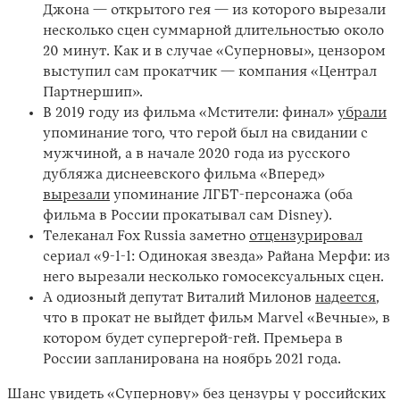
Джона — открытого гея — из которого вырезали
несколько сцен суммарной длительностью около
20 минут. Как и в случае «Суперновы», цензором
выступил сам прокатчик — компания «Централ
Партнершип».
В 2019 году из фильма «Мстители: финал»
убрали
упоминание того, что герой был на свидании с
мужчиной, а в начале 2020 года из русского
дубляжа диснеевского фильма «Вперед»
вырезали
упоминание ЛГБТ-персонажа (оба
фильма в России прокатывал сам Disney).
Телеканал Fox Russia заметно
отцензурировал
сериал «9-1-1: Одинокая звезда» Райана Мерфи: из
него вырезали несколько гомосексуальных сцен.
А одиозный депутат Виталий Милонов
надеется
,
что в прокат не выйдет фильм Marvel «Вечные», в
котором будет супергерой-гей. Премьера в
России запланирована на ноябрь 2021 года.
Шанс увидеть «Супернову» без цензуры у российских