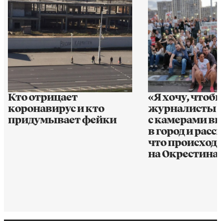
Кто отрицает
«Я хочу, чтоб
коронавирус и кто
журналисты
придумывает фейки
с камерами 
в город и рас
что происход
на Окрестина