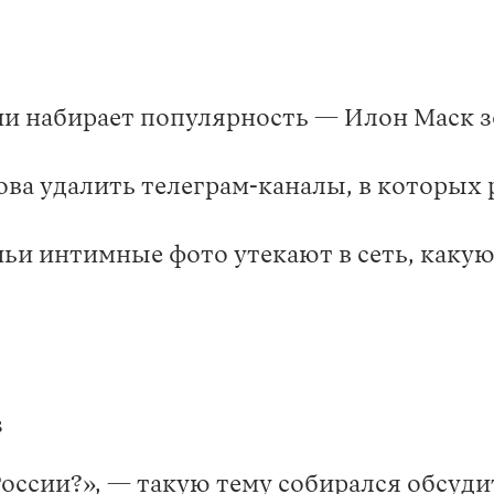
ии набирает популярность — Илон Маск з
ва удалить телеграм-каналы, в которых
 чьи интимные фото утекают в сеть, каку
в
России?», — такую тему собирался обсуд