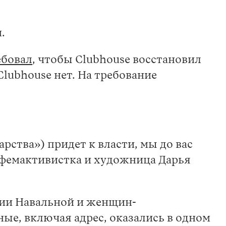
м.
ебовал
, чтобы Clubhouse восстановил
Clubhouse нет. На требование
рства») придет к власти, мы до вас
 фемактивистка и художница Дарья
лии Навальной и женщин-
ые, включая адрес, оказались в одном