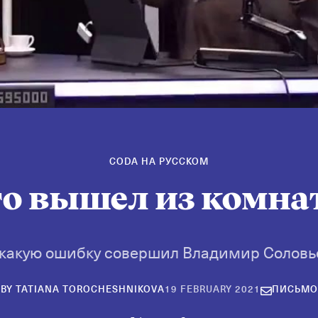
CODA НА РУССКОМ
то вышел из комна
 какую ошибку совершил Владимир Соловь
19
BY
TATIANA TOROCHESHNIKOVA
19 FEBRUARY 2021
ПИСЬМО
FEBRUARY
2021