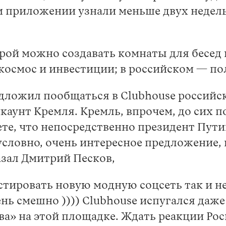
 приложении узнали меньше двух недель 
орой можно создавать комнаты для бесед 
 космос и инвестиции; в российском — п
едложил пообщаться в Clubhouse россий
ккаунт Кремля. Кремль, впрочем, до сих
ете, что непосредственно президент Пути
зусловно, очень интересное предложение,
казал Дмитрий Песков,
стировать новую модную соцсеть так и н
нь смешно )))) Clubhouse испугался даже 
ва» на этой площадке. Ждать реакции Роск