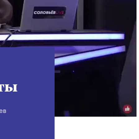
Instagram
X
Facebook
YouTube
ты
ев