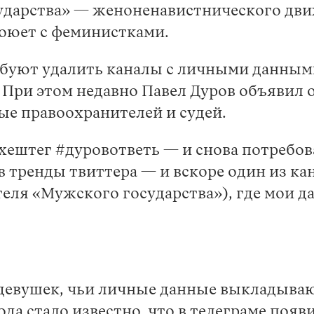
ударства» — женоненавистнического дв
воюет с феминистками.
буют удалить каналы с личными данными
 При этом недавно Павел Дуров объявил 
ые правоохранителей и судей.
 хештег #дуровответь — и снова потребо
 тренды твиттера — и вскоре один из к
еля «Мужского государства»), где мои да
у девушек, чьи личные данные выкладыва
а стало известно, что в телеграме появи