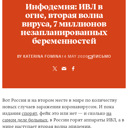
Инфодемия: ИВЛ в
огне, вторая волна
вируса, 7 миллионов
незапланированных
беременностей
22
BY
KATERINA FOMINA
14 MAY 2020
ПИСЬМО
SEPTEMBER
2021
Вот Россия и на втором месте в мире по количеству
новых случаев заражения коронавирусом. И пока
издания
спорят
, фейк это или нет — и сколько
на
самом деле больных
, в России горят аппараты ИВЛ, а в
мире наступает вторая волна эпидемии.