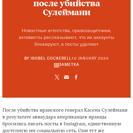
после убийства
Сулеймани
Новостные агентства, правозащитники,
активисты рассказывают, что их аккаунты
блокируют, а посты удаляют
22
BY
ISOBEL COCKERELL
10 JANUARY 2020
SEPTEMBE
ЗАМЕТКА
2021
После убийства иранского генерал Касема Сулеймани
в результате авиаудара американцев иранцы
бросились писать посты в Instagram, единственную
доступную им социальную сеть. Они тут же