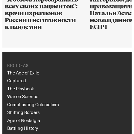
всех своих пациентов":
правозащит
врачи из регионов
Натальи Эсте
России о неготовности
неожиданном
к пандемии
ЕСПЧ
BIG IDEAS
The Age of Exile
Captured
The Playbook
War on Science
Complicating Colonialism
Shifting Borders
Age of Nostalgia
Battling History