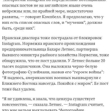
“Алгоритмы Instagram по определению потенциально
опасных постов не на английском языке очень
небрежны или, по крайней мере, недостаточно
развиты, — говорит Кэмпбелл. Я предполагаю, что у
них есть список опасных слов, и “мученик”, должно
быть, среди них”.
Иранская диаспора тоже пострадала от блокировок
Instagram. Норвежка иранского происхождения
предпринимательница Бахаре Летнес, партнерша
бывшего министра рыбного хозяйства Норвегии, тоже
обнаружила, что ее пост удалили. У Летнес больше 20
тысяч подписчиков. Она выложила черно-белую
фотографию Сулеймани, назвав его “героем войны”:
“Я надеюсь, американских военных вышвырнули с
Ближнего Востока навсегда. Покойся с миром”. Ее пост
тоже был удален.
“Я не удивлена, я знала, что цензура существует
повсеместно, — сказала Летнес. — Instagram считает,
что мне нельзя выкладывать “фотографии,