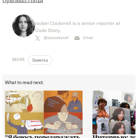
Оригинал статьи
Isobel Cockerell is a senior reporter at
Coda Story.
@isocockerell
Email
MORE
Заметка
What to read next:
"Я боюсь перезаражать
Интервью: до