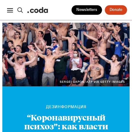
Newsletters
Donate
SERGEI GAPON/AFP VIA GETTY IMAGES
ДЕЗИНФОРМАЦИЯ
“Коронавирусный
психоз”: как власти