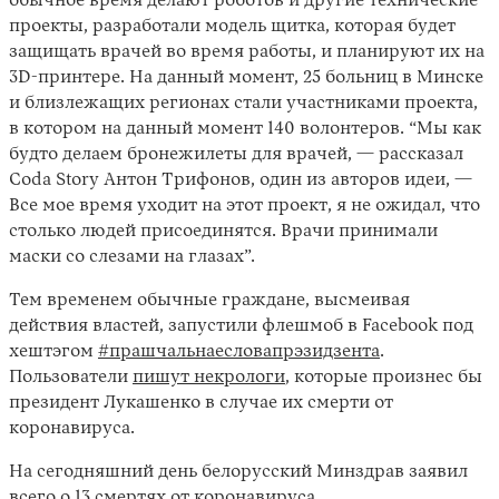
обычное время делают роботов и другие технические
проекты, разработали модель щитка, которая будет
защищать врачей во время работы, и планируют их на
3D-принтере. На данный момент, 25 больниц в Минске
и близлежащих регионах стали участниками проекта,
в котором на данный момент 140 волонтеров. “Мы как
будто делаем бронежилеты для врачей, — рассказал
Coda Story Антон Трифонов, один из авторов идеи, —
Все мое время уходит на этот проект, я не ожидал, что
столько людей присоединятся. Врачи принимали
маски со слезами на глазах”.
Тем временем обычные граждане, высмеивая
действия властей, запустили флешмоб в Facebook под
хештэгом
#прашчальнаесловапрэзидзента
.
Пользователи
пишут некрологи
, которые произнес бы
президент Лукашенко в случае их смерти от
коронавируса.
На сегодняшний день белорусский Минздрав заявил
всего о 13 смертях
от коронавируса.