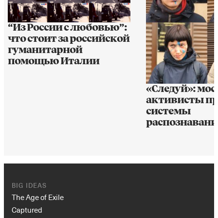
“Из России с любовью”:
что стоит за российской
гуманитарной
помощью Италии
«Следуй»: мо
активисты п
системы
распознавани
BIG IDEAS
The Age of Exile
Captured