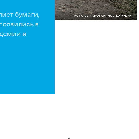
лист бумаги,
ФОТО EL FARO: КАРЛОС БАРРЕРА
 появились в
ндемии и