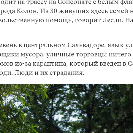
одит на трассу на Сонсонате с белым фла
орода Колон. Из 30 живущих здесь семей
вольственную помощь, говорит Лесли. На
вень в центральном Сальвадоре, язык ули
орщики мусора, уличные торговцы ничего
ов из-за карантина, который введен в Са
юди. Люди и их страдания.