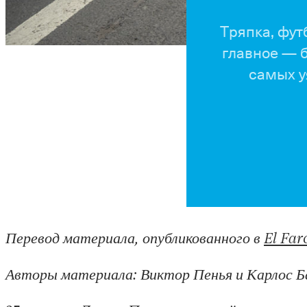
Тряпка, фут
главное — б
самых у
Перевод материала, опубликованного в
El Far
Авторы материала: Виктор Пенья и Карлос Б