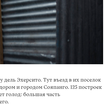
 дель Эхерсито. Тут въезд в их поселок
дором и городом Сояпанго. 125 построек
ет голод: большая часть
его.