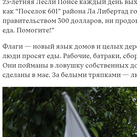
23-летняя Лесли Понсе каждый день вых
как “Поселок 601” района Ла Либертад г
правительством 300 долларов, ни продо
еда. Помогите!”
Флаги — новый язык домов и целых дере
люди просят еды. Рабочие, батраки, сб
Они пойманы в ловушку собственных дом
сделаны в мае. За белыми тряпками — л