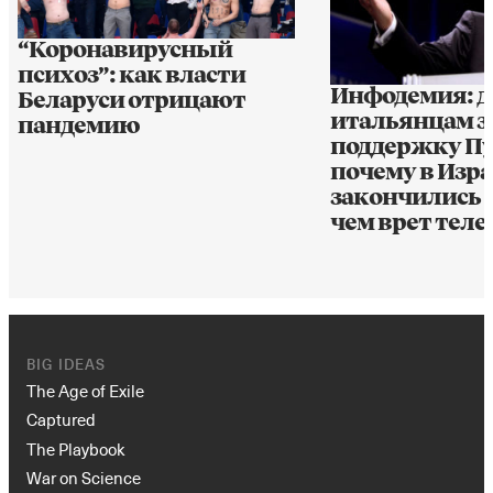
“Коронавирусный
психоз”: как власти
Инфодемия: д
Беларуси отрицают
итальянцам з
пандемию
поддержку Пу
почему в Изр
закончились я
чем врет теле
BIG IDEAS
The Age of Exile
Captured
The Playbook
War on Science