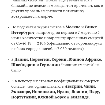
“лишних смертей” может еще увеличиться в
ближайшие недели и месяцы, тем временем, как в
других уровень смертности потихоньку
возвращается к норме.
По подсчетам журналистов в
Москве
и
Санкт
–
Петербурге
, например, за период с 7 марта по 5
июня количество незарегистрированных смертей
от Covid-19 — 2 104 (официально от коронавируса
в обоих городах погибло 7 030 человек).
В
Дании, Норвегии, Сербии, Южной Африке,
Швейцарии
и
Германии
“лишних смертей” не
было.
А в некоторых странах неофициальных смертей
больше, чем официальных: в
Австрии, Чили,
Эквадоре, Индонезии, Иране, Японии, Перу,
Португалии, Южной Корее
и
Таиланде
.