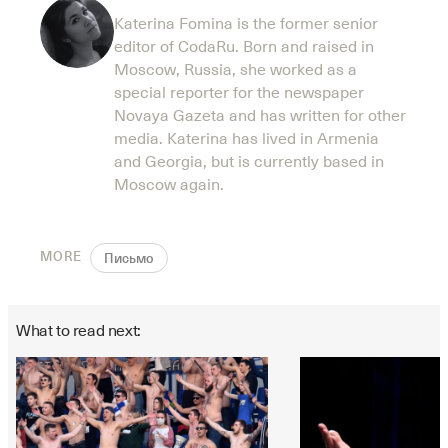
Katerina Fomina is the former senior
editor of CodaRu. Born and raised in
Moscow, Russia, she worked as a
special reporter for the newspaper
Novaya Gazeta and has written for other
media. Katerina has lived in Armenia
and Georgia, but is currently based in
Moscow again.
MORE
Письмо
What to read next: