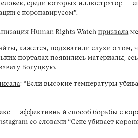
1 человек, среди которых иллюстратор — 
ации с коронавирусом”.
низация Human Rights Watch
призвала
ме
йты, кажется, подхватили слухи о том, 
ольких порталах появились материалы, сс
изавету Богуцкую.
писала
: “Если высокие температуры убив
екс — эффективный способ борьбы с коро
nstagram со словами “Cекс убивает корона