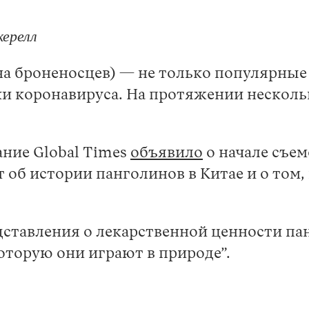
керелл
 броненосцев) — не только популярные 
 коронавируса. На протяжении нескольк
ание Global Times
объявило
о начале съем
 об истории панголинов в Китае и о том
дставления о лекарственной ценности па
оторую они играют в природе”.