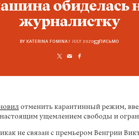
ашина обиделась 
журналистку
22
BY
KATERINA FOMINA
7 JULY 2020
ПИСЬМО
SEPTEMBER
2021
новил
отменить карантинный режим, вве
 “настоящим ущемлением свободы и огра
как не связан с премьером Венгрии Вик