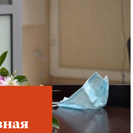
Instagram
X
Facebook
YouTube
вная