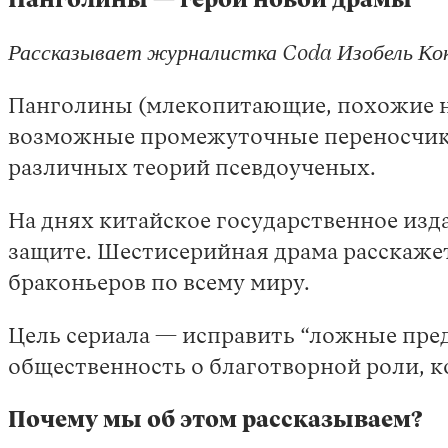
Панголины — герои новой драмы
Рассказывает журналистка Coda Изобель Ко
Панголины (млекопитающие, похожие на
возможные промежуточные переносчики
различных теорий псевдоученых.
На днях китайское государственное изд
защите. Шестисерийная драма расскажет
браконьеров по всему миру.
Цель сериала — исправить “ложные пре
общественность о благотворной роли, к
Почему мы об этом рассказываем?