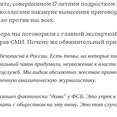
акте, совершенном 17-летним подростком
с коллегами накануне вынесения пригово
ло против нас всех.
вора мы поговорили с главной экспертко
рав СМИ. Почему же обвинительный приг
езопасна в России. Есть темы, на которые пис
альный закон придумали, неуважение к власти 
цслужб. Мы видим абсолютно жесткое примен
венную аналитическую журналистику.
изошел фактически “дома” у ФСБ. Это упрек в 
вать с обществом на эту тему. Это тот случа