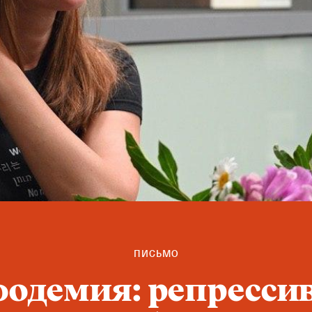
ПИСЬМО
одемия: репресси