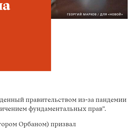
на
ГЕОРГИЙ МАРКОВ / ДЛЯ «НОВОЙ»
денный правительством из-за пандемии
ничением фундаментальных прав”.
тором Орбаном) призвал