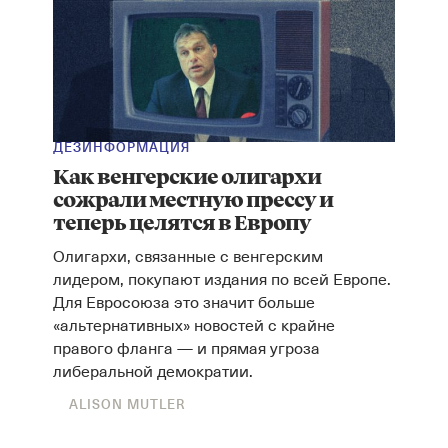
ДЕЗИНФОРМАЦИЯ
Как венгерские олигархи
сожрали местную прессу и
Instagram
X
Facebook
YouTube
теперь целятся в Европу
Олигархи, связанные с венгерским
лидером, покупают издания по всей Европе.
Для Евросоюза это значит больше
«альтернативных» новостей с крайне
правого фланга — и прямая угроза
либеральной демократии.
ALISON MUTLER