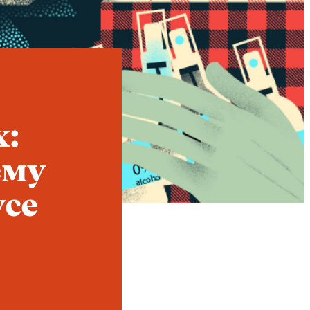
Instagram
X
Facebook
YouTube
х:
ему
усе