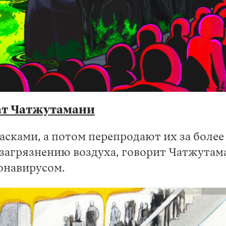
т Чатжутамани
сками, а потом перепродают их за более
загрязнению воздуха, говорит Чатжутаман
онавирусом.