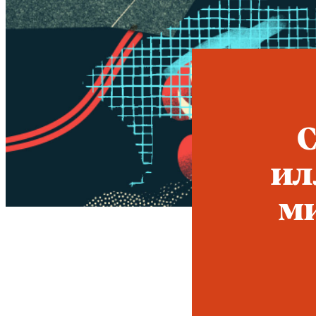
C
ил
ми