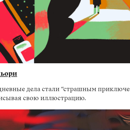
ньори
едневные дела стали “страшным приключе
писывая свою иллюстрацию.