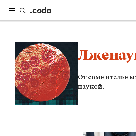
Лженау
От сомнительных
наукой.