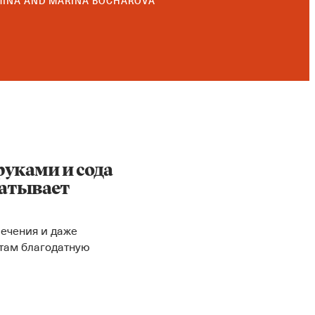
MINA
AND
MARINA BOCHAROVA
руками и сода
ватывает
ечения и даже
 там благодатную