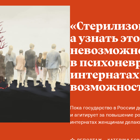
«Стерилизов
а узнать эт
невозможно
в психонев
интерната
возможност
Пока государство в России 
и агитирует за повышение р
интернатах женщинам делаю