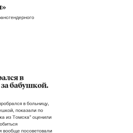
м»
рансгендерного
Instagram
X
Facebook
YouTube
рался в
 за бабушкой.
робрался в больницу,
ушкой, показали по
ка из Томска” оценили
добиться
 и вообще посоветовали