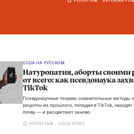
РЕПОРТАЖ
KATERINA FO
CODA НА РУССКОМ
Натуропатия, аборты своими 
от всего: как псевдонаука зах
TikTok
Псевдонаучные теории, сомнительные методы л
рецепты из прошлого, попадая в TikTok, находят
почву — и расцветают заново
РЕПОРТАЖ
CODA STAFF