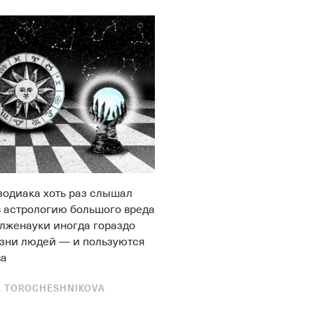
 зодиака хоть раз слышал
в астрологию большого вреда
 лженауки иногда гораздо
изни людей — и пользуются
ва
A TOROCHESHNIKOVA