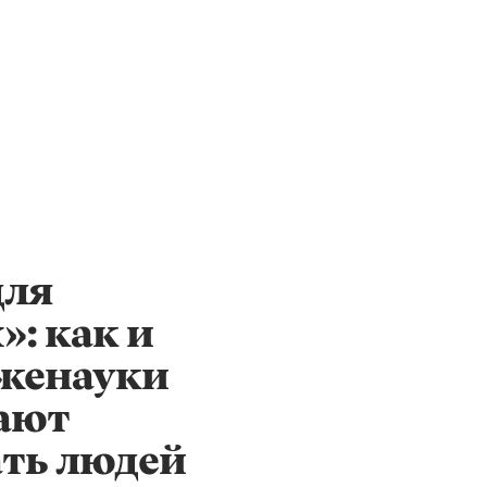
для
»: как и
женауки
ают
ть людей