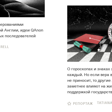
верованиями
ой Англии, идеи QAnon
ых последователей
ERELL
О гороскопах и знаках
каждый. Но если вера 
не приносит, то другие
заметнее влияют на ж
поддержкой государст
TATIAN
РЕПОРТАЖ