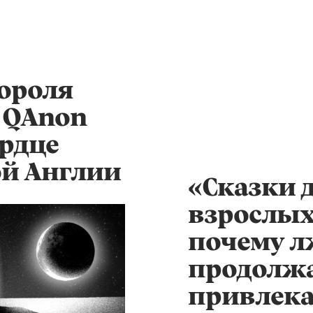
короля
к QAnon
ердце
й Англии
«Сказки 
взрослых
почему л
продолж
привлека