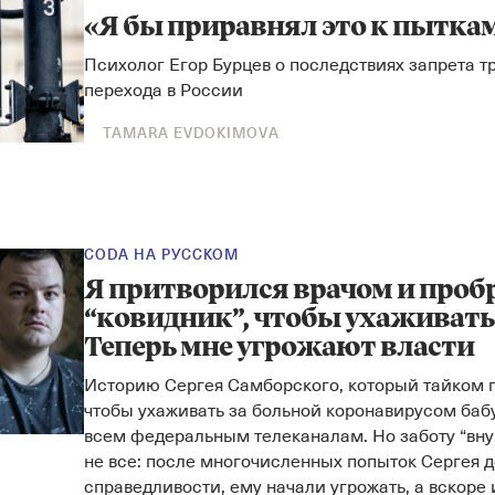
«Я бы приравнял это к пытка
Психолог Егор Бурцев о последствиях запрета т
перехода в России
TAMARA EVDOKIMOVA
CODA НА РУССКОМ
Я притворился врачом и проб
“ковидник”, чтобы ухаживать
Теперь мне угрожают власти
Историю Сергея Самборского, который тайком п
чтобы ухаживать за больной коронавирусом баб
всем федеральным телеканалам. Но заботу “вну
не все: после многочисленных попыток Сергея 
справедливости, ему начали угрожать, а вскоре