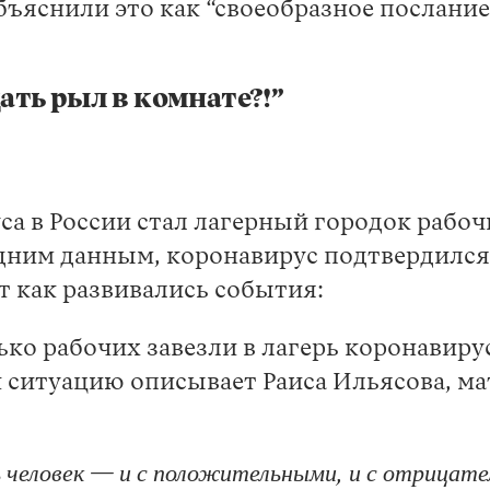
ъяснили это как “своеобразное послани
ать рыл в комнате?!”
а в России стал лагерный городок рабо
дним данным, коронавирус подтвердился у
от как развивались события:
лько рабочих завезли в лагерь коронавиру
ак ситуацию описывает Раиса Ильясова, м
ть человек — и с положительными, и с отрица