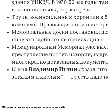
здания УНКВД. В 1930-50-ые годы та
военнопленных для расстрела.
Трупы военнопленных хоронили в бр
комплекс. Правозащитники и историк
Мемориальные доски постановил дем
ничего подобного не происходило.
Международный Мемориал уже выступ
преступление против истории, надр
многократно доказанных документа
10 мая
Владимир Путин
сказал
, чт
затхлым и кислым” — то есть надо н