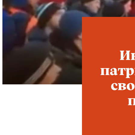
И
патр
сво