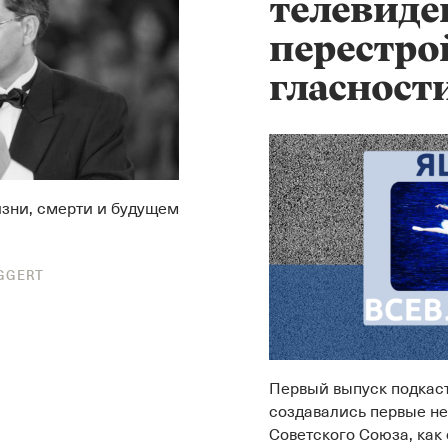
телевиде
перестро
гласност
изни, смерти и будущем
GGERT
Первый выпуск подкаст
создавались первые н
Советского Союза, как