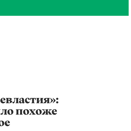
евластия»:
ыло похоже
ое