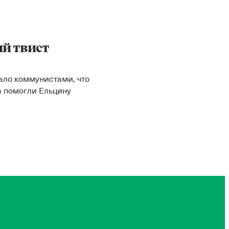
й твист
гало коммунистами, что
а помогли Ельцину