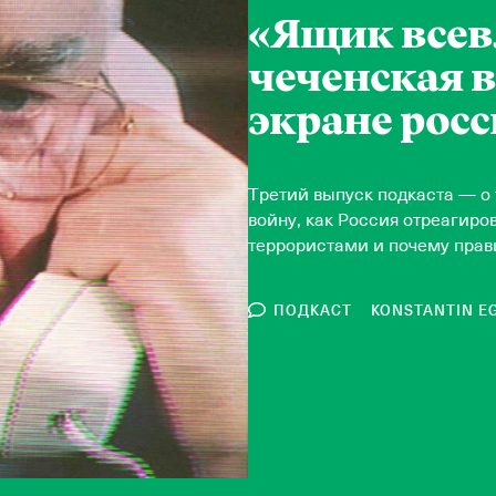
«Ящик всев
чеченская 
экране рос
Третий выпуск подкаста — о 
войну, как Россия отреагир
террористами и почему прав
ПОДКАСТ
KONSTANTIN E