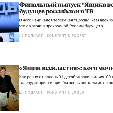
Финальный выпуск “Ящика вс
будущее российского ТВ
С чего начинался телеканал “Дождь”, кем вдохн
что смотрят в прекрасной России будущего.
ПОДКАСТ
KONSTANTIN EGGERT
«Ящик всевластия»: кого мочи
Как ровно в полдень 31 декабря закончились 90-
телеаудиторию и причём здесь ностальгия по с
ПОДКАСТ
KONSTANTIN EGGERT