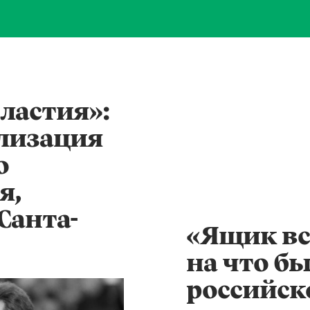
ластия»:
лизация
о
я,
Санта-
«Ящик вс
на что б
российск