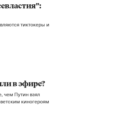
евластия”:
овляются тиктокеры и
Instagram
X
Facebook
YouTube
ли в эфире?
е, чем Путин взял
оветским киногероям