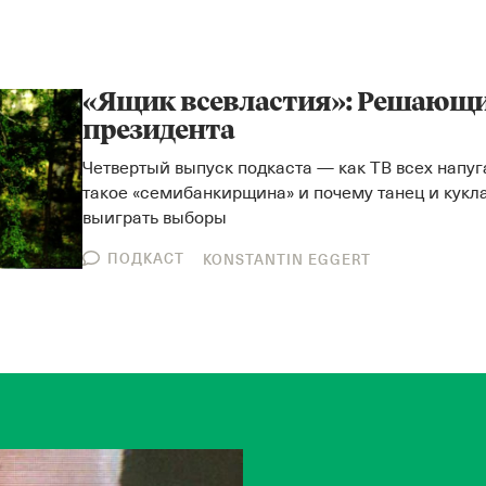
«Ящик всевластия»: Решающи
президента
Четвертый выпуск подкаста — как ТВ всех напу
такое «семибанкирщина» и почему танец и кукл
выиграть выборы
ПОДКАСТ
KONSTANTIN EGGERT