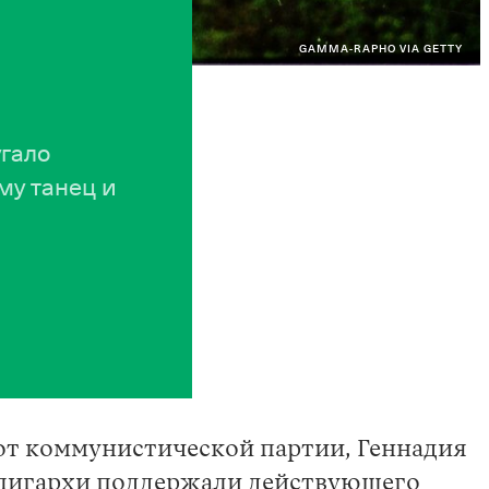
GAMMA-RAPHO VIA GETTY
угало
му танец и
 от коммунистической партии, Геннадия
олигархи поддержали действующего