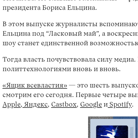
президента Бориса Ельцина.
В этом выпуске журналисты вспоминают
Ельцина под “Ласковый май”, а воскрес
шоу станет единственной возможностью
Тогда власть почувствовала силу медиа
политтехнологиями вновь и вновь.
«Ящик всевластия»
— это шесть выпуско
смотрим его сегодня. Первые четыре вы
Apple
,
Яндекс
,
Castbox
,
Google
и
Spotify
.