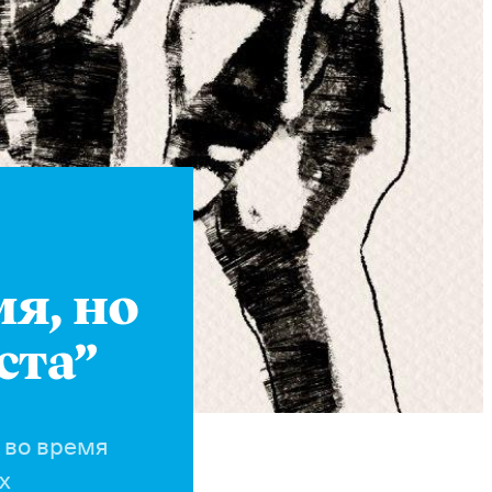
Instagram
X
Facebook
YouTube
мя, но
ста”
 во время
х