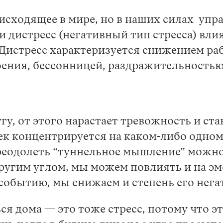
оисходящее в мире, но в наших силах упр
 и дистресс (негативный тип стресса) вл
а. Дистресс характеризуется снижением 
оения, бессонницей, раздражительность
угу, от этого нарастает тревожность и с
к концентрируется на каком-либо одном
еодолеть “туннельное мышление” можно,
угим углом, мы можем повлиять и на эмо
событию, мы снижаем и степень его нега
я дома — это тоже стресс, потому что 