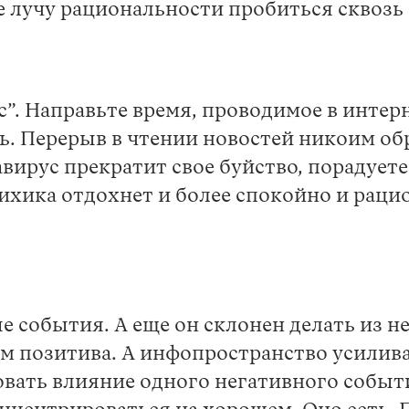
е лучу рациональности пробиться сквозь н
”. Направьте время, проводимое в интерн
ь. Перерыв в чтении новостей никоим об
авирус прекратит свое буйство, порадует
сихика отдохнет и более спокойно и рац
е события. А еще он склонен делать из н
чем позитива. А инфопространство усилив
вать влияние одного негативного событи