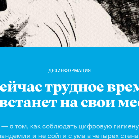
ДЕЗИНФОРМАЦИЯ
сейчас трудное вре
 встанет на свои ме
 — о том, как соблюдать цифровую гигиену
пандемии и не сойти с ума в четырех стена