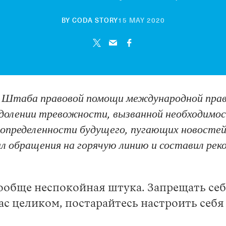
22
BY
CODA STORY
15 MAY 2020
OCTOBER
2020
ию Штаба правовой помощи международной пра
долении тревожности, вызванной необходимос
определенности будущего, пугающих новостей
 обращения на горячую линию и составил реко
обще неспокойная штука. Запрещать себе
 целиком, постарайтесь настроить себя н