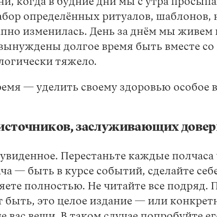
 когда в будние дни мы с утра просыпал
абор определённых ритуалов, шаблонов, 
апно изменилась. День за днём мы живем
вынуждены долгое время быть вместе со
логически тяжело.
время — уделить своему здоровью особое
 источников, заслуживающих дове
виденное. Перестаньте каждые полчаса ч
ача — быть в курсе событий, сделайте себ
ете полностью. Не читайте все подряд. П
 быть, это целое издание — или конкрет
вас вещи. В таком случае попробуйте ег