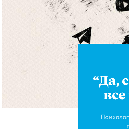
“Да, 
все
Психолог