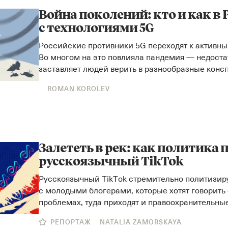
Война поколений: кто и как в 
с технологиями 5G
Российские противники 5G переходят к активны
Во многом на это повлияла пандемия — недост
заставляет людей верить в разнообразные конс
ROMAN KOROLEV
Залететь в рек: как политика 
русскоязычный TikTok
Русскоязычный TikTok стремительно политизир
с молодыми блогерами, которые хотят говорить
проблемах, туда приходят и правоохранительны
РЕПОРТАЖ
NATALIA ZAMORSKAYA