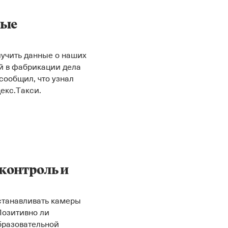
ные
лучить данные о наших
й в фабрикации дела
сообщил, что узнал
декс.Такси.
контроль и
станавливать камеры
Позитивно ли
образовательной