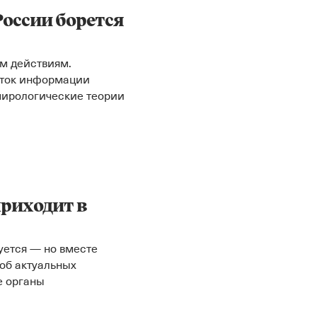
России борется
м действиям.
аток информации
пирологические теории
приходит в
уется — но вместе
 об актуальных
е органы