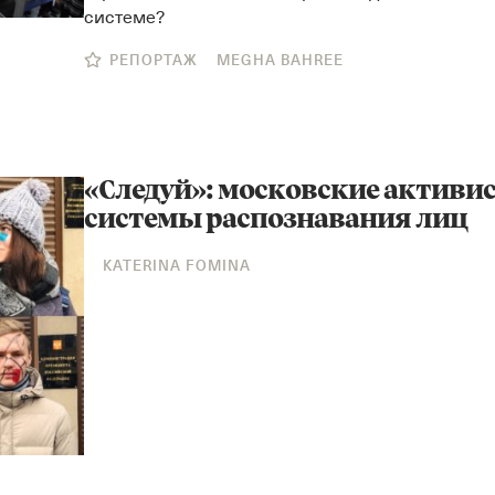
системе?
РЕПОРТАЖ
MEGHA BAHREE
«Следуй»: московские активи
системы распознавания лиц
KATERINA FOMINA