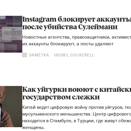
Instagram блокирует аккаунт
после убийства Сулеймани
Новостные агентства, правозащитники, активис
их аккаунты блокируют, а посты удаляют
ЗАМЕТКА
ISOBEL COCKERELL
Как уйгурки воюют с китайс
государством слежки
Китай ведет цифровую войну против уйгуров, тю
мусульманского меньшинства. Центр цифрового
находится в Стамбуле, в Турции, где живут сбе
женщины.