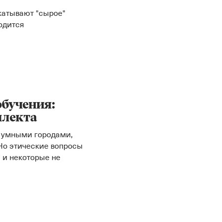
катывают "сырое"
одится
обучения:
ллекта
т умными городами,
Но этические вопросы
 и некоторые не