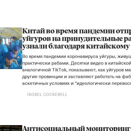
Китай во время пандемии отп
уйгуров на принудительные р
узнали благодаря китайскому
Во время пандемии коронавируса уйгуры, живущ
практически рабами. Десятки видео в китайской
аналогичной TikTok, показывают, как уйгуров ма
другие провинции и заставляют работать на фабр
аскетичных условиях и “идеологически перево
ISOBEL COCKERELL
Антисоциальный мониторинг