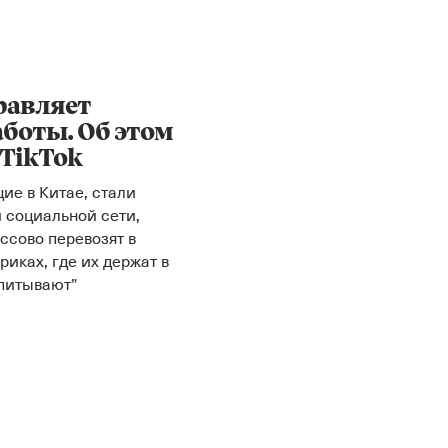
равляет
аботы. Об этом
 TikTok
ие в Китае, стали
 социальной сети,
ссово перевозят в
иках, где их держат в
спитывают”