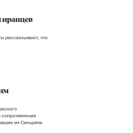
ы иранцев
ты рассказывают, что
ким
ркского
 сопротивления
жавшие из Синцзяна