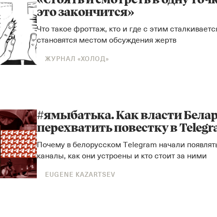
«Стоять и смотреть в одну точк
это закончится»
Что такое фроттаж, кто и где с этим сталкиваетс
становятся местом обсуждения жертв
ЖУРНАЛ «ХОЛОД»
#ямыбатька. Как власти Бела
перехватить повестку в Teleg
Почему в белорусском Telegram начали появля
каналы, как они устроены и кто стоит за ними
EUGENE KAZARTSEV