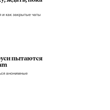
у, ждать, пока
я и как закрытые чаты
Instagram
X
Facebook
YouTube
руси пытаются
ram
ться анонимные